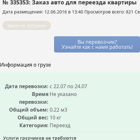
если замена не подходит.
№ 335353: Заказ авто для переезда квартиры
машину.
автоматически, и вы оцениваете его работу
Перевозка попутной машиной или догрузом
с AI-ассистентом.
только постфактум.
Дата размещения: 12.06.2016 в 13:40
означает, что основная перевозка уже
Просмотров всего: 821 Се
На «Везёт Всем»:
перевозчики сами
оплачена другим заказчиком, а вы используете
предлагают вам условия через встроенный
Заказ не актуален
оставшиеся свободные места в том же
мессенджер. Вы видите все варианты и
транспорте.
можете выбирать лучший, устраивая
Это позволяет перевозчику снизить для вас
Вы перевозчик?
аукцион между ними.
цену, так как его расходы уже частично
Узнайте как с нами работать!
Благодаря этому стоимость услуг остаётся
покрыты. Вы получаете надёжный транспорт и
рыночной, а риск переплаты минимален, так
лучшие условия, не оплачивая полный рейс.
Информация о грузе
как все условия сделки известны заранее.
Дата перевозки:
с 22.07 по 24.07
Время
Не указано
перевозки:
Общий объем:
0.22 м3
Общий вес:
10 кг
Категория:
Переезд
Услуги грузчиков не требуются