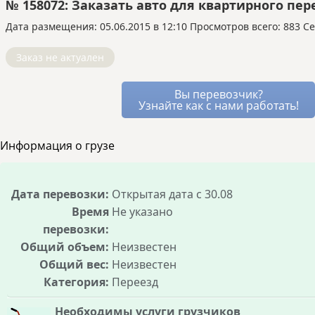
если замена не подходит.
№ 158072: Заказать авто для квартирного пер
машину.
автоматически, и вы оцениваете его работу
Перевозка попутной машиной или догрузом
с AI-ассистентом.
только постфактум.
Дата размещения: 05.06.2015 в 12:10
означает, что основная перевозка уже
Просмотров всего: 883 Се
На «Везёт Всем»:
перевозчики сами
оплачена другим заказчиком, а вы используете
предлагают вам условия через встроенный
Заказ не актуален
оставшиеся свободные места в том же
мессенджер. Вы видите все варианты и
транспорте.
можете выбирать лучший, устраивая
Это позволяет перевозчику снизить для вас
Вы перевозчик?
аукцион между ними.
цену, так как его расходы уже частично
Узнайте как с нами работать!
Благодаря этому стоимость услуг остаётся
покрыты. Вы получаете надёжный транспорт и
рыночной, а риск переплаты минимален, так
лучшие условия, не оплачивая полный рейс.
Информация о грузе
как все условия сделки известны заранее.
Дата перевозки:
Открытая дата c 30.08
Время
Не указано
перевозки:
Общий объем:
Неизвестен
Общий вес:
Неизвестен
Категория:
Переезд
Необходимы услуги грузчиков