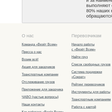
и за наимен
выполняют е
80% наших 
обращаются 
О нас
Перевозчикам
Команда «Везёт Всем»
Начало работы
с «Везёт Всем»
Пресса о нас
Найти груз
Возим всё!
Список свободных грузов
Акция для заказчиков
Система поддержки
Транспортные компании
«Сократ»
Отслеживание грузов
Рейтинг перевозчиков
Приложение для заказчика
Инструменты для работы
ЧАВО (частые вопросы)
Транспортным компаниям
Наши контакты
Работа с картой
Как работает «Везёт Всем»