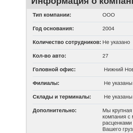
Информация о компан
страница)
проверено модераторами
Тип компании:
ООО
Год основания:
2004
Количество сотрудников:
Не указано
Кол-во авто:
27
Головной офис:
Нижний Но
Филиалы:
Не указаны
Склады и терминалы:
Не указаны
Дополнительно:
Мы крупная
компания с
расценками 
Вашего гру