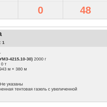
0
48
а
:
1
т
УМЗ-4215.10-30)
2000 г
0 т
943 м × 380 м
Не указаны
енная тентовая газель с увеличенной