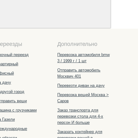
ереезды
Дополнительно
рочный переезд
Перевозка автомобиля bmw
3 / 1999 г / 1 шт
вартирный
Отправить автомобиль
фисный
Москвич 401
а дачу
Перевезти диван на дачу
 другой город
Перевозка вещей Москва >
тправить вещи
Саров
ашина с грузчиками
Заказ транспорта для
перевозки стола для 4-х
а Газели
персон И больше
еждународные
Заказать контейнер для
о области
перевозки вещей в