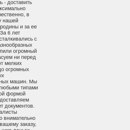
ь - доставить
аксимально
чественно, в
у нашей
родины и за ее
За 6 лет
сталкивались с
азнообразных
опили огромный
асуем ни перед
от мелких
до огромных
ых
ных машин. Мы
 любыми типами
бой формой
едоставляем
т документов.
алисты
о внимательно
 вашему заказу,