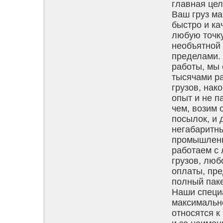
главная цел
Ваш груз м
быстро и ка
любую точк
необъятной 
пределами. 
работы, мы 
тысячами р
грузов, нак
опыт и не п
чем, возим 
посылок, и 
негабаритн
промышлен
работаем с
грузов, лю
оплаты, пр
полный паке
Наши специ
максимальн
относятся к