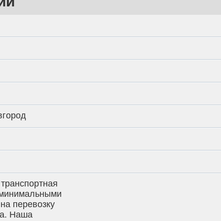
ии
проверено модераторами
вгород
 транспортная
 минимальными
на перевозку
за. Наша