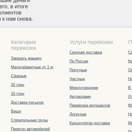
ьшие деньги
го, в итоге
клиентов
к нам снова.
Категории
Услуги перевозки
П
перевозок
Срочная доставка
С
Заказать машину
По России
К
Малогабаритные от 1 кг
Попутные
О
Сборные
Частные
Н
20 тонн
Междугородние
В
10 тонн
Автовозами
О
Доставка посылок
Перевозка мотоциклов
М
Вещи
Догрузом
Н
Строительные грузы
Калькулятор доставки
М
Перегон автомобилей
П