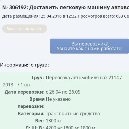
мессенджер. Вы видите все варианты и
транспорте.
№ 306192: Доставить легковую машину автов
можете выбирать лучший, устраивая
Это позволяет перевозчику снизить для вас
аукцион между ними.
Дата размещения: 25.04.2016 в 12:32
Просмотров всего: 683 Се
цену, так как его расходы уже частично
Благодаря этому стоимость услуг остаётся
покрыты. Вы получаете надёжный транспорт и
рыночной, а риск переплаты минимален, так
Заказ не актуален
лучшие условия, не оплачивая полный рейс.
как все условия сделки известны заранее.
Вы перевозчик?
Узнайте как с нами работать!
Информация о грузе :
Груз :
Перевозка автомобиля ваз 2114 /
2013 г / 1 шт
Дата перевозки:
с 26.04 по 26.05
Время
Не указано
перевозки:
Категория:
Транспортные средства
Вес:
1300 кг
Д; Ш; В :
4200 м; 1800 м; 1800 м;