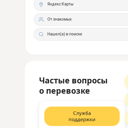
Яндекс Карты
От знакомых
Нашел(а) в поиске
Частые вопросы
о перевозке
Служба
поддержки