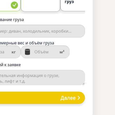
груз
вание груза
мерные вес и объём груза
кг
м³
й к заявке
Далее