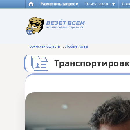
Разместить запрос
Поиск заказов
Доп
Брянская область
→
Любые грузы
Транспортировк