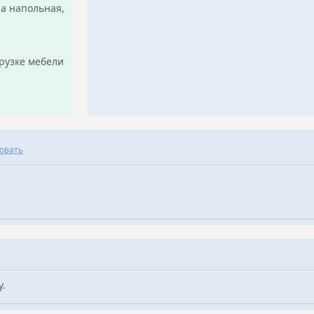
па напольная,
рузке мебели
овать
у.