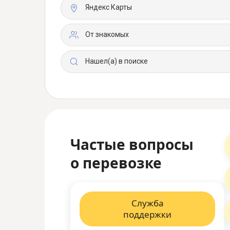
Яндекс Карты
От знакомых
Нашел(а) в поиске
Частые вопросы
о перевозке
Служба
поддержки