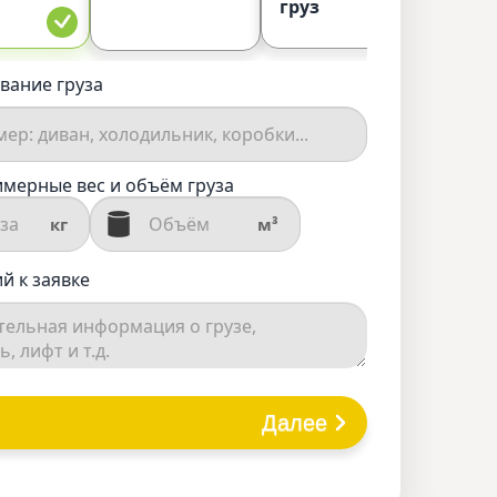
груз
вание груза
мерные вес и объём груза
кг
м³
й к заявке
Далее