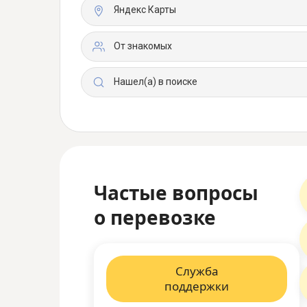
Яндекс Карты
От знакомых
Нашел(а) в поиске
Частые вопросы
о перевозке
Служба
поддержки