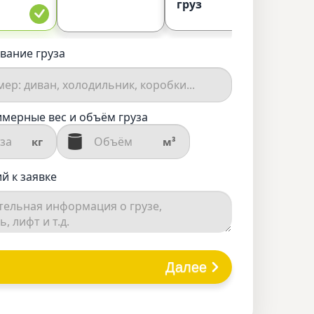
груз
вание груза
мерные вес и объём груза
кг
м³
й к заявке
Далее