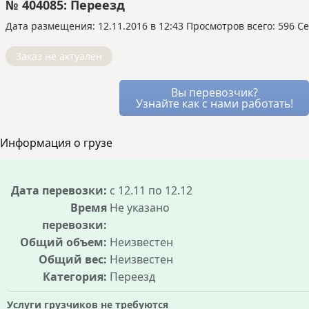
если замена не подходит.
№ 404085: Переезд
машину.
автоматически, и вы оцениваете его работу
Перевозка попутной машиной или догрузом
с AI-ассистентом.
только постфактум.
Дата размещения: 12.11.2016 в 12:43
означает, что основная перевозка уже
Просмотров всего: 596 Се
На «Везёт Всем»:
перевозчики сами
оплачена другим заказчиком, а вы используете
предлагают вам условия через встроенный
Заказ не актуален
оставшиеся свободные места в том же
мессенджер. Вы видите все варианты и
транспорте.
можете выбирать лучший, устраивая
Это позволяет перевозчику снизить для вас
Вы перевозчик?
аукцион между ними.
цену, так как его расходы уже частично
Узнайте как с нами работать!
Благодаря этому стоимость услуг остаётся
покрыты. Вы получаете надёжный транспорт и
рыночной, а риск переплаты минимален, так
лучшие условия, не оплачивая полный рейс.
Информация о грузе
как все условия сделки известны заранее.
Дата перевозки:
с 12.11 по 12.12
Время
Не указано
перевозки:
Общий объем:
Неизвестен
Общий вес:
Неизвестен
Категория:
Переезд
Услуги грузчиков не требуются