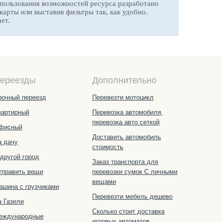
спользования возможностей ресурса разработано
арты или выставив фильтры так, как удобно.
ет.
ереезды
Дополнительно
рочный переезд
Перевезти мотоцикл
вартирный
Перевозка автомобиля,
перевозка авто сеткой
фисный
Доставить автомобиль
а дачу
стоимость
 другой город
Заказ транспорта для
тправить вещи
перевозки сумок С личными
вещами
ашина с грузчиками
Перевезти мебель дешево
а Газели
Сколько стоит доставка
еждународные
игровых автоматов