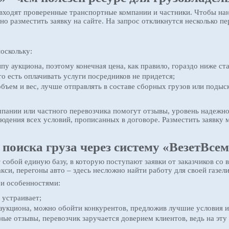
 входят проверенные транспортные компании и частники. Чтобы наня
но разместить заявку на сайте. На запрос откликнутся несколько п
поскольку:
у аукциона, поэтому конечная цена, как правило, гораздо ниже ст
 есть оплачивать услуги посредников не придется;
ем и вес, лучше отправлять в составе сборных грузов или подыск
пании или частного перевозчика помогут отзывы, уровень надежно
юдения всех условий, прописанных в договоре. Разместить заявку 
поиска груза через систему «ВезетВсе
собой единую базу, в которую поступают заявки от заказчиков со 
акси, перегоны авто – здесь несложно найти работу для своей газел
и особенностями:
 устраивает;
аукциона, можно обойти конкурентов, предложив лучшие условия 
 отзывы, перевозчик заручается доверием клиентов, ведь на эт