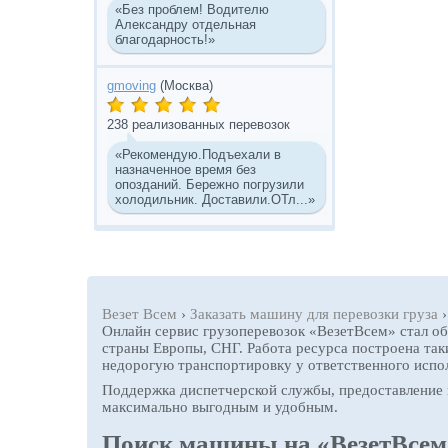
«Без проблем! Водителю
Александру отдельная
благодарность!»
gmoving
(Москва)
238 реализованных перевозок
«Рекомендую.Подъехали в
назначенное время без
опозданий. Бережно погрузили
холодильник. Доставили.ОТл...»
Везет Всем
›
Заказать машину для перевозки груза
Онлайн сервис грузоперевозок «ВезетВсем» стал о
страны Европы, СНГ. Работа ресурса построена так
недорогую транспортировку у ответственного испо
Поддержка диспетчерской службы, предоставление 
максимально выгодным и удобным.
Поиск машины на «ВезетВсем» 