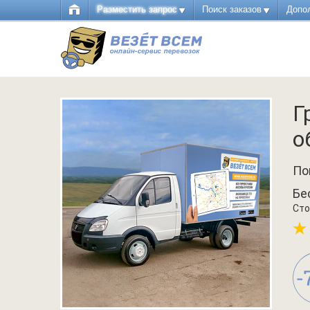
Разместить запрос
Поиск заказов
Допо
Г
о
По
Бе
Сто