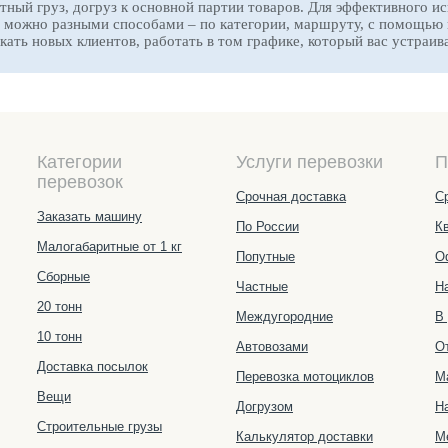
тный груз, догруз к основной партии товаров. Для эффективного и
 можно разными способами – по категории, маршруту, с помощью к
ать новых клиентов, работать в том графике, который вас устраива
Категории
Услуги перевозки
П
перевозок
Срочная доставка
С
Заказать машину
По России
К
Малогабаритные от 1 кг
Попутные
О
Сборные
Частные
Н
20 тонн
Междугородние
В
10 тонн
Автовозами
О
Доставка посылок
Перевозка мотоциклов
М
Вещи
Догрузом
Н
Строительные грузы
Калькулятор доставки
М