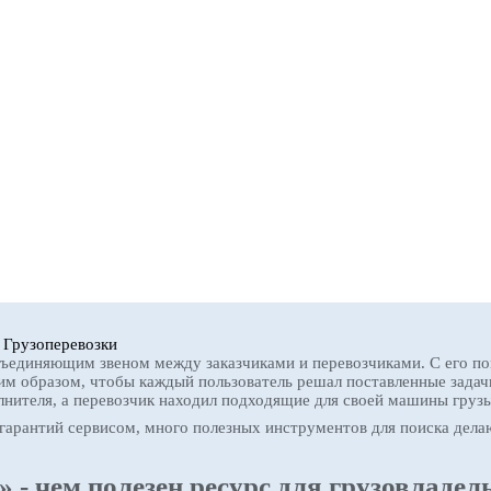
›
Грузоперевозки
бъединяющим звеном между заказчиками и перевозчиками. С его по
им образом, чтобы каждый пользователь решал поставленные задачи
лнителя, а перевозчик находил подходящие для своей машины грузы
гарантий сервисом, много полезных инструментов для поиска дел
- чем полезен ресурс для грузовладел