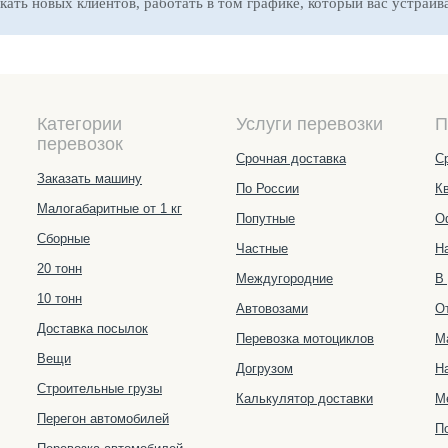
ать новых клиентов, работать в том графике, который вас устраива
Категории
Услуги перевозки
П
перевозок
Срочная доставка
С
Заказать машину
По России
К
Малогабаритные от 1 кг
Попутные
О
Сборные
Частные
Н
20 тонн
Междугородние
В
10 тонн
Автовозами
О
Доставка посылок
Перевозка мотоциклов
М
Вещи
Догрузом
Н
Строительные грузы
Калькулятор доставки
М
Перегон автомобилей
П