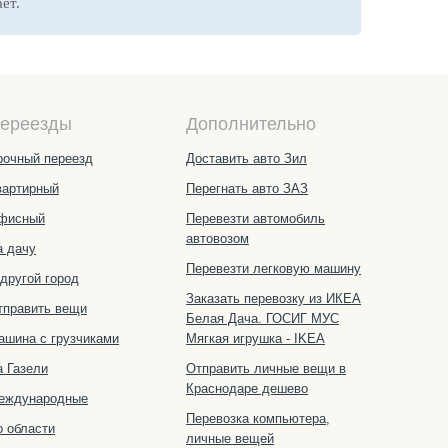
ет.
ереезды
Дополнительно
рочный переезд
Доставить авто Зил
вартирный
Перегнать авто ЗАЗ
фисный
Перевезти автомобиль
автовозом
а дачу
Перевезти легковую машину
 другой город
Заказать перевозку из ИКЕА
тправить вещи
Белая Дача. ГОСИГ МУС
ашина с грузчиками
Мягкая игрушка - IKEA
а Газели
Отправить личные вещи в
Краснодаре дешево
еждународные
Перевозка компьютера,
о области
личные вещей