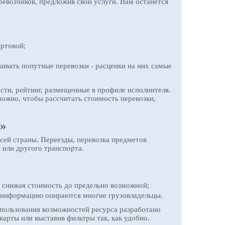
еревозчиков, предложив свои услуги. Вам останется
артовой;
ивать попутные перевозки - расценки на них самые
сти, рейтинг, размещенные в профиле исполнителя.
можно, чтобы рассчитать стоимость перевозки,
м»
всей страны. Переезды, перевозка предметов
и или другого транспорта.
и снижая стоимость до предельно возможной;
у информацию опираются многие грузовладельцы.
спользования возможностей ресурса разработано
арты или выставив фильтры так, как удобно.