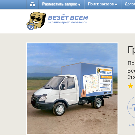
Разместить запрос
Поиск заказов
Допо
Г
По
Бе
Сто
эк