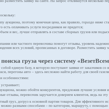
но разместить заявку на сайте. На запрос откликнутся несколько п
поскольку:
у аукциона, поэтому конечная цена, как правило, гораздо ниже ст
 есть оплачивать услуги посредников не придется;
ем и вес, лучше отправлять в составе сборных грузов или подыск
пании или частного перевозчика помогут отзывы, уровень надежно
юдения всех условий, прописанных в договоре. Разместить заявку 
поиска груза через систему «ВезетВсе
собой единую базу, в которую поступают заявки от заказчиков со 
акси, перегоны авто – здесь несложно найти работу для своей газел
и особенностями:
 устраивает;
аукциона, можно обойти конкурентов, предложив лучшие условия 
 отзывы, перевозчик заручается доверием клиентов, ведь на эт
тный груз, догруз к основной партии товаров. Для эффективного и
 можно разными способами – по категории, маршруту, с помощью к