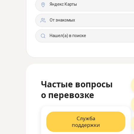
Яндекс Карты
От знакомых
Нашел(а) в поиске
Частые вопросы
о перевозке
Служба
поддержки