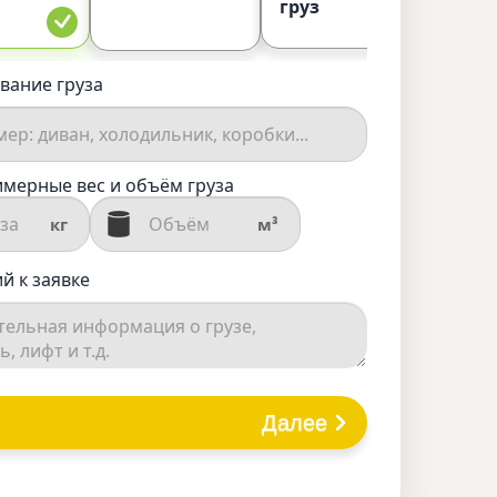
груз
вание груза
мерные вес и объём груза
кг
м³
й к заявке
Далее