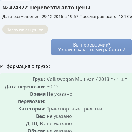
мессенджер. Вы видите все варианты и
транспорте.
№ 424327: Перевезти авто цены
можете выбирать лучший, устраивая
Это позволяет перевозчику снизить для вас
аукцион между ними.
Дата размещения: 29.12.2016 в 19:57
Просмотров всего: 184 Се
цену, так как его расходы уже частично
Благодаря этому стоимость услуг остаётся
покрыты. Вы получаете надёжный транспорт и
рыночной, а риск переплаты минимален, так
Заказ не актуален
лучшие условия, не оплачивая полный рейс.
как все условия сделки известны заранее.
Вы перевозчик?
Узнайте как с нами работать!
Информация о грузе :
Груз :
Volkswagen Multivan / 2013 г / 1 шт
Дата перевозки:
30.12
Время
Не указано
перевозки:
Категория:
Транспортные средства
Вес:
не указано
Д; Ш; В :
не указано
Объем:
не указано