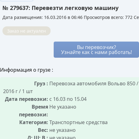
мессенджер. Вы видите все варианты и
транспорте.
№ 279637: Перевезти легковую машину
можете выбирать лучший, устраивая
Это позволяет перевозчику снизить для вас
аукцион между ними.
Дата размещения: 16.03.2016 в 06:46
Просмотров всего: 772 Се
цену, так как его расходы уже частично
Благодаря этому стоимость услуг остаётся
покрыты. Вы получаете надёжный транспорт и
рыночной, а риск переплаты минимален, так
Заказ не актуален
лучшие условия, не оплачивая полный рейс.
как все условия сделки известны заранее.
Вы перевозчик?
Узнайте как с нами работать!
Информация о грузе :
Груз :
Перевозка автомобиля Вольво 850 /
2016 г / 1 шт
Дата перевозки:
с 16.03 по 15.04
Время
Не указано
перевозки:
Категория:
Транспортные средства
Вес:
не указано
Д; Ш; В :
не указано