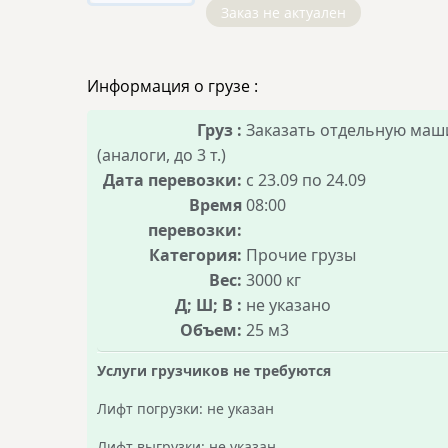
Заказ не актуален
Информация о грузе :
Груз :
Заказать отдельную маш
(аналоги, до 3 т.)
Дата перевозки:
с 23.09 по 24.09
Время
08:00
перевозки:
Категория:
Прочие грузы
Вес:
3000 кг
Д; Ш; В :
не указано
Объем:
25 м3
Услуги грузчиков не требуются
Лифт погрузки: не указан
Лифт выгрузки: не указан