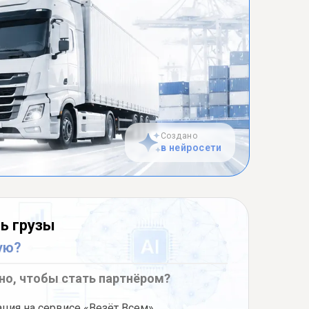
Создано
в нейросети
ь грузы
ую?
но, чтобы стать партнёром?
ация на сервисе «Везёт Всем»