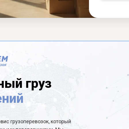
ный груз
ений
рвис грузоперевозок, который