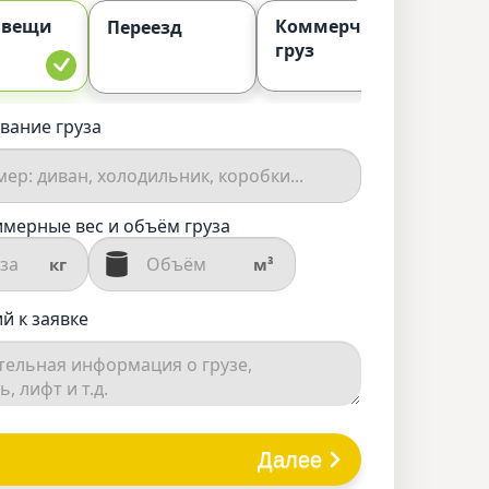
 вещи
Коммерческий
П
Переезд
груз
вание груза
мерные вес и объём груза
кг
м³
й к заявке
Далее