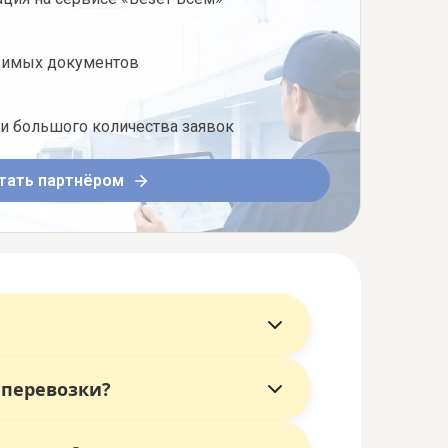
димых документов
ди большого количества заявок
тать партнёром
 перевозки?
 исполнителя самим заказчиком.
чшие цены и условия.