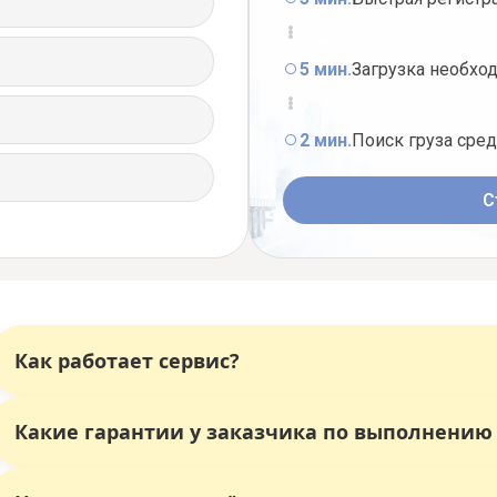
5 мин.
Загрузка необхо
2 мин.
Поиск груза сре
С
Как работает сервис?
Какие гарантии у заказчика по выполнению
Главное отличие сервиса «Везёт Всем»
— это выбор
Перевозчики конкурируют за ваш заказ, предлагая лу
Как это работает: