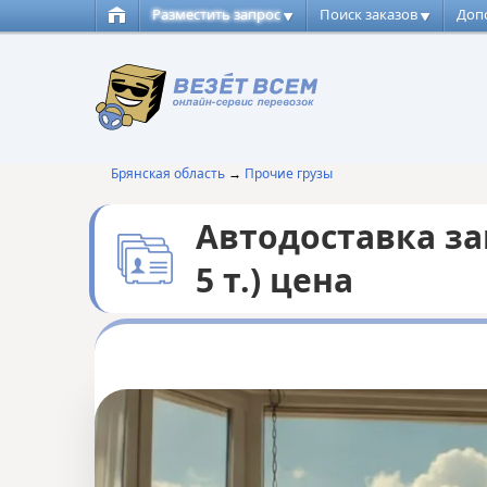
Разместить запрос
Поиск заказов
Доп
Брянская область
→
Прочие грузы
Автодоставка за
5 т.) цена