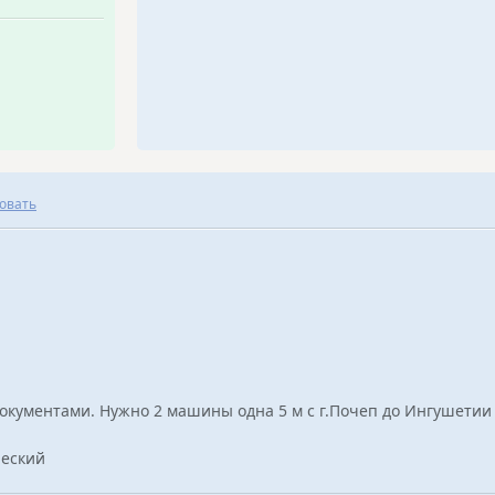
овать
документами. Нужно 2 машины одна 5 м с г.Почеп до Ингушетии
ческий