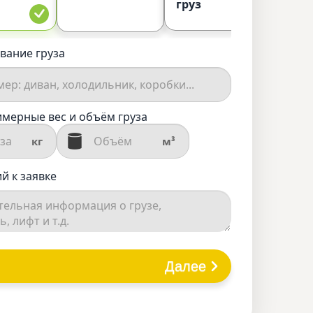
груз
вание груза
мерные вес и объём груза
кг
м³
й к заявке
Далее