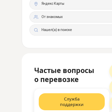
Яндекс Карты
От знакомых
Нашел(а) в поиске
Частые вопросы
о перевозке
Служба
поддержки