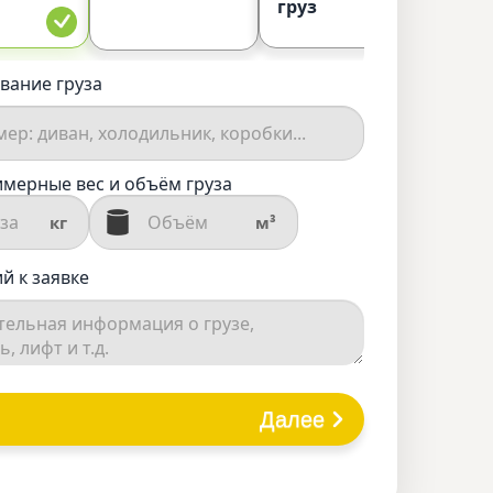
груз
вание груза
мерные вес и объём груза
кг
м³
й к заявке
Далее