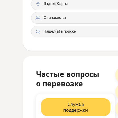
Яндекс Карты
От знакомых
Нашел(а) в поиске
Частые вопросы
о перевозке
Служба
поддержки