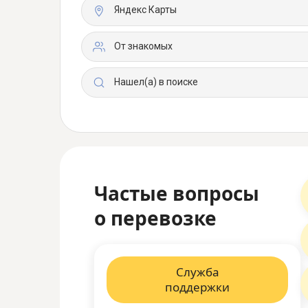
Яндекс Карты
От знакомых
Нашел(а) в поиске
Частые вопросы
о перевозке
Служба
поддержки