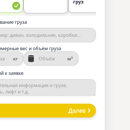
груз
вание груза
мерные вес и объём груза
кг
м³
й к заявке
Далее